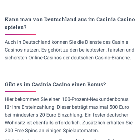
Kann man von Deutschland aus im Casinia Casino
spielen?
Auch in Deutschland können Sie die Dienste des Casinia
Casinos nutzen. Es gehört zu den beliebtesten, fairsten und
sichersten Online-Casinos der deutschen Casino-Branche.
Gibt es im Casinia Casino einen Bonus?
Hier bekommen Sie einen 100-Prozent-Neukundenbonus
für Ihre Ersteinzahlung. Dieser beträgt maximal 500 Euro
bei mindestens 20 Euro Einzahlung. Ein fester deutscher
Wohnsitz ist ebenfalls erforderlich. Zusätzlich erhalten Sie
200 Free Spins an einigen Spielautomaten.