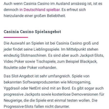
Auch wenn Casinia Casino im Ausland ansässig ist, ist es
dennoch
in Deutschland spielbar
. Es erfreut sich
hierzulande einer großen Beliebtheit.
Casinia Casino Spielangebot
Die Auswahl an Spielen ist bei Casinia Casino groß und
jeder findet seine Lieblingsspiele. Im Mittelpunkt stehen
eindeutig Slotmaschinen. Es sind aber auch Jackpot-Slots,
Video Poker sowie Tischspiele, zum Beispiel Blackjack,
Roulette oder Poker vorhanden.
Das Slot-Angebot ist sehr umfangreich. Spiele von
bekannten Softwareproduzenten wie Microgaming,
Yggdrasil oder NetEnt sind mit an Bord. Es gibt sogar auch
progressive Jackpots sowie kostenlose Demoversionen für
Neugierige, die die Spiele erst einmal testen wollen. Die
Progressive-Slots fallen nicht darunter.