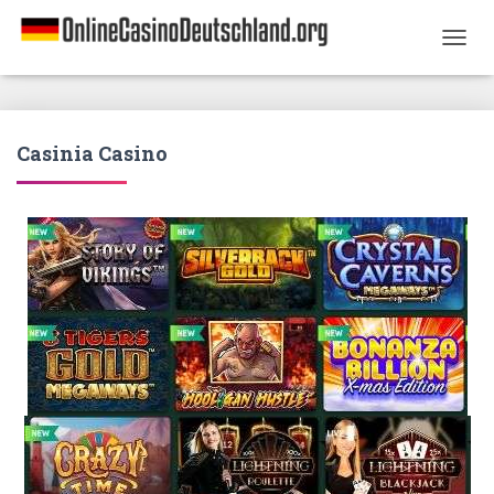
N
A
V
I
G
Casinia Casino
A
T
I
O
N
U
M
S
C
H
A
L
T
E
N