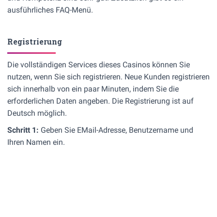
ausführliches FAQ-Menü.
Registrierung
Die vollständigen Services dieses Casinos können Sie
nutzen, wenn Sie sich registrieren. Neue Kunden registrieren
sich innerhalb von ein paar Minuten, indem Sie die
erforderlichen Daten angeben. Die Registrierung ist auf
Deutsch möglich.
Schritt 1:
Geben Sie EMail-Adresse, Benutzername und
Ihren Namen ein.