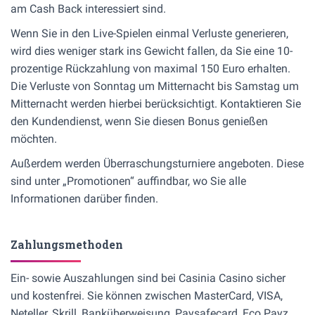
am Cash Back interessiert sind.
Wenn Sie in den Live-Spielen einmal Verluste generieren,
wird dies weniger stark ins Gewicht fallen, da Sie eine 10-
prozentige Rückzahlung von maximal 150 Euro erhalten.
Die Verluste von Sonntag um Mitternacht bis Samstag um
Mitternacht werden hierbei berücksichtigt. Kontaktieren Sie
den Kundendienst, wenn Sie diesen Bonus genießen
möchten.
Außerdem werden Überraschungsturniere angeboten. Diese
sind unter „Promotionen“ auffindbar, wo Sie alle
Informationen darüber finden.
Zahlungsmethoden
Ein- sowie Auszahlungen sind bei Casinia Casino sicher
und kostenfrei. Sie können zwischen MasterCard, VISA,
Neteller, Skrill, Banküberweisung, Paysafecard, Eco Payz,