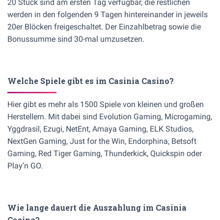
20 Stück sind am ersten Tag verfügbar, die restlichen
werden in den folgenden 9 Tagen hintereinander in jeweils
20er Blöcken freigeschaltet. Der Einzahlbetrag sowie die
Bonussumme sind 30-mal umzusetzen.
Welche Spiele gibt es im Casinia Casino?
Hier gibt es mehr als 1500 Spiele von kleinen und großen
Herstellern. Mit dabei sind Evolution Gaming, Microgaming,
Yggdrasil, Ezugi, NetEnt, Amaya Gaming, ELK Studios,
NextGen Gaming, Just for the Win, Endorphina, Betsoft
Gaming, Red Tiger Gaming, Thunderkick, Quickspin oder
Play’n GO.
Wie lange dauert die Auszahlung im Casinia
Casino?