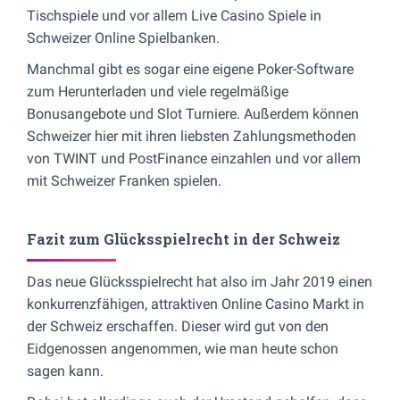
Tischspiele und vor allem Live Casino Spiele in
Schweizer Online Spielbanken.
Manchmal gibt es sogar eine eigene Poker-Software
zum Herunterladen und viele regelmäßige
Bonusangebote und Slot Turniere. Außerdem können
Schweizer hier mit ihren liebsten Zahlungsmethoden
von TWINT und PostFinance einzahlen und vor allem
mit Schweizer Franken spielen.
Fazit zum Glücksspielrecht in der Schweiz
Das neue Glücksspielrecht hat also im Jahr 2019 einen
konkurrenzfähigen, attraktiven Online Casino Markt in
der Schweiz erschaffen. Dieser wird gut von den
Eidgenossen angenommen, wie man heute schon
sagen kann.