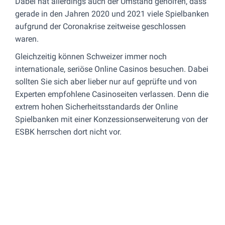
Dabei hat allerdings auch der Umstand geholfen, dass
gerade in den Jahren 2020 und 2021 viele Spielbanken
aufgrund der Coronakrise zeitweise geschlossen
waren.
Gleichzeitig können Schweizer immer noch
internationale, seriöse Online Casinos besuchen. Dabei
sollten Sie sich aber lieber nur auf geprüfte und von
Experten empfohlene Casinoseiten verlassen. Denn die
extrem hohen Sicherheitsstandards der Online
Spielbanken mit einer Konzessionserweiterung von der
ESBK herrschen dort nicht vor.