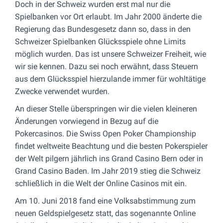
Doch in der Schweiz wurden erst mal nur die
Spielbanken vor Ort erlaubt. Im Jahr 2000 änderte die
Regierung das Bundesgesetz dann so, dass in den
Schweizer Spielbanken Glücksspiele ohne Limits
möglich wurden. Das ist unsere Schweizer Freiheit, wie
wir sie kennen. Dazu sei noch erwähnt, dass Steuern
aus dem Glücksspiel hierzulande immer für wohltätige
Zwecke verwendet wurden.
An dieser Stelle überspringen wir die vielen kleineren
Änderungen vorwiegend in Bezug auf die
Pokercasinos. Die Swiss Open Poker Championship
findet weltweite Beachtung und die besten Pokerspieler
der Welt pilgern jährlich ins Grand Casino Bern oder in
Grand Casino Baden. Im Jahr 2019 stieg die Schweiz
schließlich in die Welt der Online Casinos mit ein.
Am 10. Juni 2018 fand eine Volksabstimmung zum
neuen Geldspielgesetz statt, das sogenannte Online