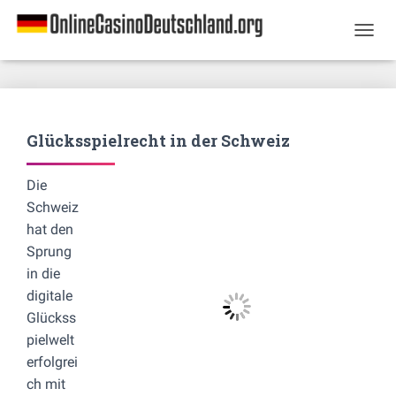
N
A
V
I
G
A
Glücksspielrecht in der Schweiz
T
I
O
Die
N
Schweiz
U
hat den
M
S
Sprung
C
in die
H
digitale
A
L
Glückss
T
pielwelt
E
erfolgrei
N
ch mit