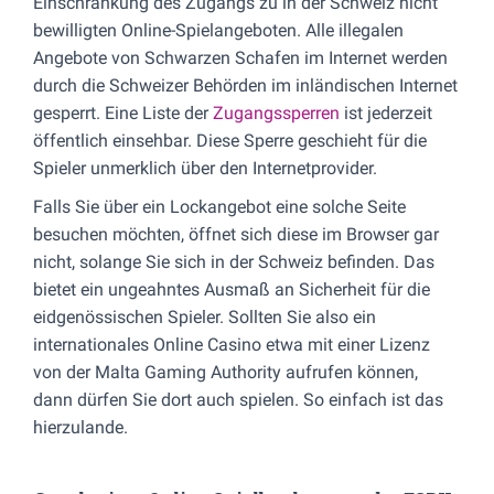
Einschränkung des Zugangs zu in der Schweiz nicht
bewilligten Online-Spielangeboten. Alle illegalen
Angebote von Schwarzen Schafen im Internet werden
durch die Schweizer Behörden im inländischen Internet
gesperrt. Eine Liste der
Zugangssperren
ist jederzeit
öffentlich einsehbar. Diese Sperre geschieht für die
Spieler unmerklich über den Internetprovider.
Falls Sie über ein Lockangebot eine solche Seite
besuchen möchten, öffnet sich diese im Browser gar
nicht, solange Sie sich in der Schweiz befinden. Das
bietet ein ungeahntes Ausmaß an Sicherheit für die
eidgenössischen Spieler. Sollten Sie also ein
internationales Online Casino etwa mit einer Lizenz
von der Malta Gaming Authority aufrufen können,
dann dürfen Sie dort auch spielen. So einfach ist das
hierzulande.