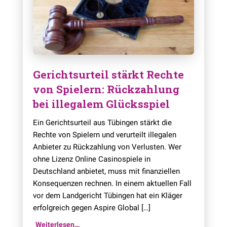
Gerichtsurteil stärkt Rechte
von Spielern: Rückzahlung
bei illegalem Glücksspiel
Ein Gerichtsurteil aus Tübingen stärkt die
Rechte von Spielern und verurteilt illegalen
Anbieter zu Rückzahlung von Verlusten. Wer
ohne Lizenz Online Casinospiele in
Deutschland anbietet, muss mit finanziellen
Konsequenzen rechnen. In einem aktuellen Fall
vor dem Landgericht Tübingen hat ein Kläger
erfolgreich gegen Aspire Global […]
Weiterlesen…