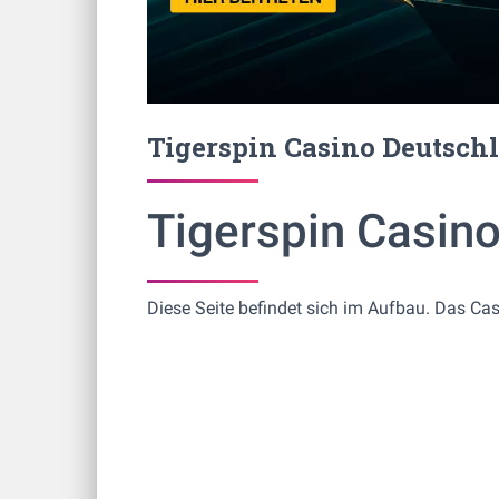
Tigerspin Casino Deutsch
Tigerspin Casin
Diese Seite befindet sich im Aufbau. Das Casi