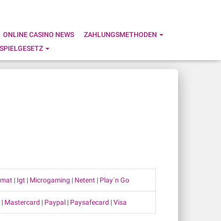
ONLINE CASINO NEWS
ZAHLUNGSMETHODEN
SPIELGESETZ
mat
|
Igt
|
Microgaming
|
Netent
|
Play´n Go
z
|
Mastercard
|
Paypal
|
Paysafecard
|
Visa