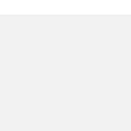
ECHT IN ÖSTERREICH
DATENSCHUTZERKLÄRUNG